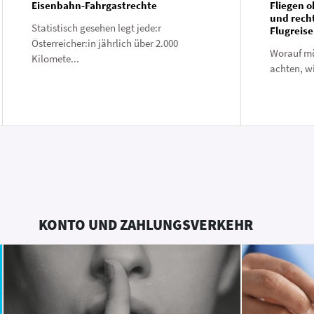
Eisenbahn-Fahrgastrechte
Fliegen o
und recht
Statistisch gesehen legt jede:r
Flugreise
Österreicher:in jährlich über 2.000
Worauf mü
Kilomete...
achten, wi
KONTO UND ZAHLUNGSVERKEHR