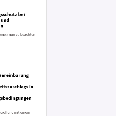
sschutz bei
 und
en
fene:r nun zu beachten
 Vereinbarung
eitszuschlags in
gsbedingungen
etroffene mit einem