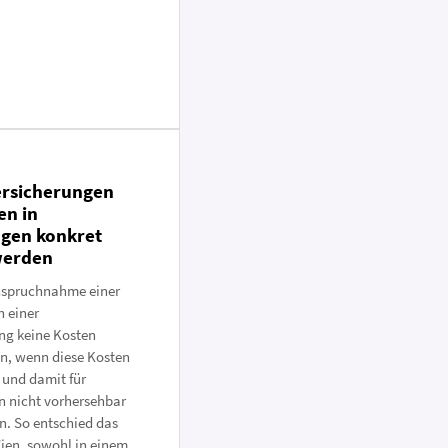
ersicherungen
en in
agen konkret
werden
anspruchnahme einer
n einer
ng keine Kosten
, wenn diese Kosten
 und damit für
n nicht vorhersehbar
n. So entschied das
ien, sowohl in einem