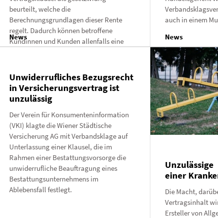
beurteilt, welche die
Verbandsklagsver
Berechnungsgrundlagen dieser Rente
auch in einem Mu
regelt. Dadurch können betroffene
News
News
Kundinnen und Kunden allenfalls eine
wesentlich höhere Rente beanspr...
Unwiderrufliches Bezugsrecht
in Versicherungsvertrag ist
unzulässig
Der Verein für Konsumenteninformation
(VKI) klagte die Wiener Städtische
Versicherung AG mit Verbandsklage auf
Unterlassung einer Klausel, die im
Rahmen einer Bestattungsvorsorge die
Unzulässige 
unwiderrufliche Beauftragung eines
einer Krank
Bestattungsunternehmens im
Ablebensfall festlegt.
Die Macht, darüb
Vertragsinhalt wir
Ersteller von Allg