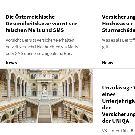
Die Österreichische
Versicherung
Gesundheitskasse warnt vor
Hochwasser-
falschen Mails und SMS
Sturmschäd
Vorsicht Betrug! Versicherte erhalten
Was es als Betrof
derzeit vermehrt Nachrichten via Mails
gilt.
oder SMS über eine angebliche Rüc...
News
News
Unzulässige
eines
Unterjährigk
den
Versicherun
der UNIQA
VKI unterstützt B