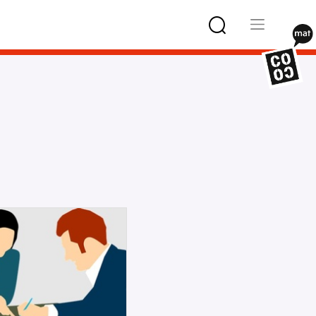
Type 2 or
more
characters
for results.