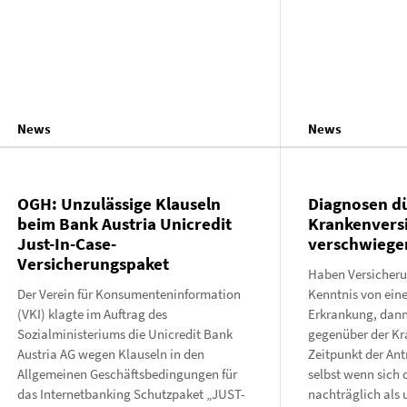
News
News
OGH: Unzulässige Klauseln
Diagnosen d
beim Bank Austria Unicredit
Krankenversi
Just-In-Case-
verschwiege
Versicherungspaket
Haben Versicher
Der Verein für Konsumenteninformation
Kenntnis von eine
(VKI) klagte im Auftrag des
Erkrankung, dann
Sozialministeriums die Unicredit Bank
gegenüber der Kr
Austria AG wegen Klauseln in den
Zeitpunkt der An
Allgemeinen Geschäftsbedingungen für
selbst wenn sich 
das Internetbanking Schutzpaket „JUST-
nachträglich als u