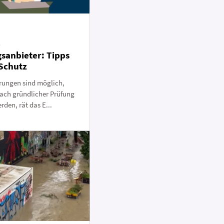
e
sanbieter: Tipps
 Schutz
rungen sind möglich,
nach gründlicher Prüfung
den, rät das E...