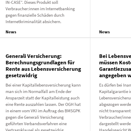
IN-CASE“. Dieses Produkt soll
Verbraucher:innen im Internetbanking
gegen finanzielle Schäden durch
Internetkriminalität absichern.
News
News
Generali Versicherung:
Bei Lebensv
Berechnungsgrundlagen für
müssen Kost
Rente aus Lebensversicherung
Garantiezus
gesetzwidrig
angegeben 
Bei einer Kapitallebensversicherung kann
Es dürfen bei In
man sich im Normalfall am Ende der
Kapitalgarantie i
Ansparzeit statt der Kapitalleistung auch
Lebensversicheru
eine Rente auszahlen lassen. Der OGH hat
abgezogen werden
in einem vom VKI im Auftrag des BMSGPK
nicht transparent
gegen die Generali Versicherung
Verbraucher/inne
geführten Verbandsverfahren eine
dargestellt werde
Vertragsklausel als gesetzwidrig
Handelsgericht W