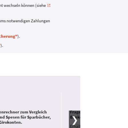
icht wechseln können (siehe
nimums notwendigen Zahlungen
icherung"
).
"
).
enrechner zum Vergleich
Fragen und Antworten der
nd Spesen für Sparbücher,
Bankenschlichtung Österreich
Girokonten.
Erhältlich bei der