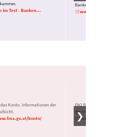
erkammer.
Bankenschlichtungsstelle.
 im Test - Banken...
www.bankenschlichtung.at
 das Konto. Informationen der
FAQ Bezahlen im Internet. Infor
fsicht.
der Internetombudsstelle.
ww.fma.gv.at/konto/
Bezahlen im Internet - Inte..