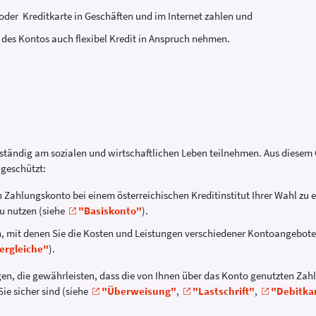
 oder Kreditkarte in Geschäften und im Internet zahlen und
 des Kontos auch flexibel Kredit in Anspruch nehmen.
tändig am sozialen und wirtschaftlichen Leben teilnehmen. Aus diesem 
geschützt:
n Zahlungskonto bei einem österreichischen Kreditinstitut Ihrer Wahl zu 
u nutzen (siehe
"Basiskonto"
).
n, mit denen Sie die Kosten und Leistungen verschiedener Kontoangebote
ergleiche"
).
gen, die gewährleisten, dass die von Ihnen über das Konto genutzten Zah
ie sicher sind (siehe
"Überweisung"
,
"Lastschrift"
,
"Debitka