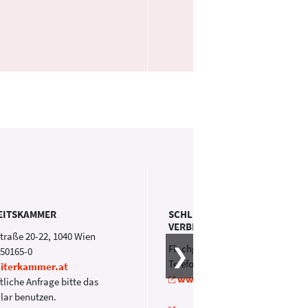
EITSKAMMER
SCHLICHTUNG FÜR
VERBRAUCHERGESCHÄFTE
traße 20-22, 1040 Wien
Flachgasse 30/2. OG, 1150 Wien
 50165-0
Telefon: +43 1 890 63 11
iterkammer.at
www.verbraucherschlichtun
ftliche Anfrage bitte das
lar benutzen.