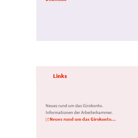
at/do...
Links
r­recht des
Neues rund um das Girok­onto.
s
Informationen der Arbeiterkammer.
len Ge­richts­
Neues rund um das Girokonto...
fen.