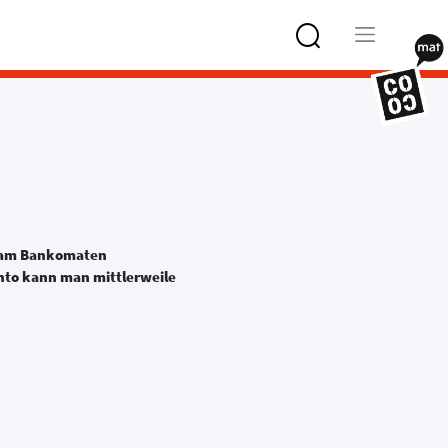
Type 2 or
more
characters
for results.
d am Bankomaten
to kann man mittlerweile