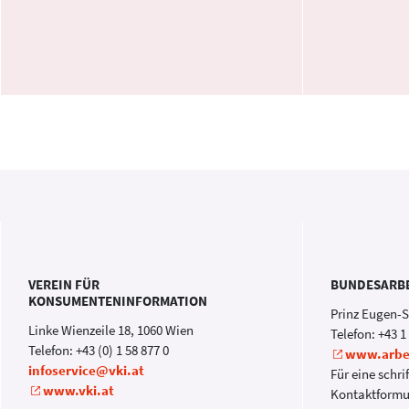
VEREIN FÜR
BUNDESARB
KONSUMENTENINFORMATION
Prinz Eugen-S
Linke Wienzeile 18, 1060 Wien
Telefon: +43 1
Telefon: +43 (0) 1 58 877 0
www.arbe
infoservice@vki.at
Für eine schri
www.vki.at
Kontaktformu