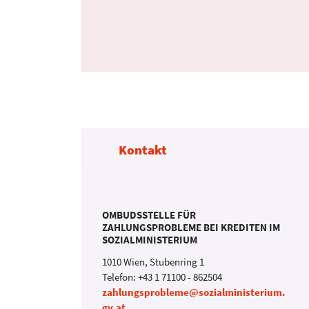
Kontakt
OMBUDSSTELLE FÜR
ZAHLUNGSPROBLEME BEI KREDITEN IM
en
SOZIALMINISTERIUM
1010 Wien, Stubenring 1
Telefon: +43 1 71100 - 862504
zahlungsprobleme@sozialministerium.
gv.at