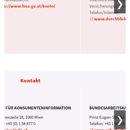
tps://www.fma.gv.at/konto/
Versicherungen, Strom
Telefon/Internet.
www.durchblicker
Kontakt
EIN FÜR KONSUMENTENINFORMATION
BUNDESARBEITSKA
 Wienzeile 18, 1060 Wien
Prinz Eugen-Straße 20
on: +43 (0) 1 58 877 0
Telefon: +43 1 50165-0
service@vki.at
www.arbeiterkam