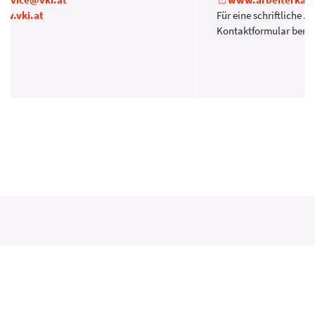
w.vki.at
Für eine schriftliche A
Kontaktformular benu