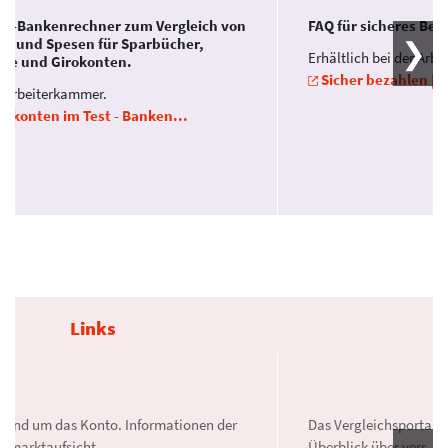
ne-Bankenrechner zum Vergleich von
FAQ für sicheres Bez
en und Spesen für Sparbücher,
Erhältlich bei der Arb
ite und Girokonten.
Sicher bezahlen | A
. Arbeiterkammer.
rokonten im Test - Banken...
Links
s rund um das Konto. Informationen der
Das Vergleichsportal D
nzmarktaufsicht.
Überblick über vers. A