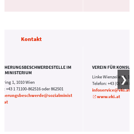
Kontakt
SICHERUNGSBESCHWERDESTELLE IM
VEREIN FÜR KONSU
IALMINISTERIUM
Linke Wienzeile 18, 10
enring 1, 1010 Wien
Telefon: +43 (0) 1 58 87
on: +43 1 71100-862516 oder 862501
infoservice@vki.at
icherungsbeschwerde@sozialminist
www.vki.at
m.at