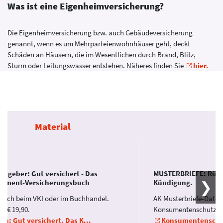
Was ist eine Eigenheimversicherung?
Die Eigenheimversicherung bzw. auch Gebäudeversicherung
genannt, wenn es um Mehrparteienwohnhäuser geht, deckt
Schäden an Häusern, die im Wesentlichen durch Brand, Blitz,
Sturm oder Leitungswasser entstehen. Näheres finden Sie
hier.
Material
Ratgeber: Gut versichert - Das
MUSTERBRIEFE: Rück
ument-Versicherungsbuch
Kündigung.
ltlich beim VKI oder im Buchhandel.
AK Musterbriefe-Date
n € 19,90.
Konsumentenschutz.
ch: Gut versichert. Das K...
Konsumentenschutz