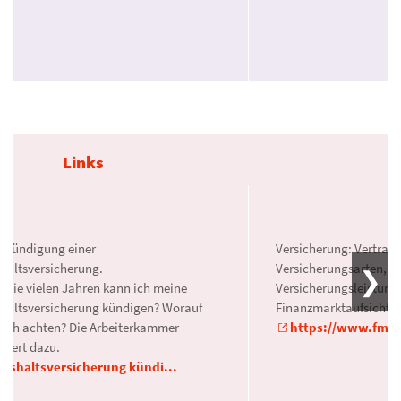
Links
: Kündigung einer
Versicherung: Vertrag
haltsversicherung.
Versicherungsarten, Er
 wie vielen Jahren kann ich meine
Versicherungsleistung
haltsversicherung kündigen? Worauf
Finanzmarktaufsicht.
 ich achten? Die Arbeiterkammer
https://www.fma.g
miert dazu.
ushaltsversicherung kündi...