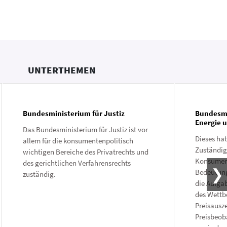
UNTERTHEMEN
Bundesministerium für Justiz
Bundesmi
Energie 
Das Bundesministerium für Justiz ist vor
Dieses hat
allem für die konsumentenpolitisch
Zuständigk
wichtigen Bereiche des ­Privatrechts und
Konsument
des gerichtlichen Verfahrensrechts
Bedeutung
zuständig.
die Aufga
des Wettb
Preisausz
Preisbeob