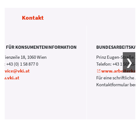
Kontakt
EIN FÜR KONSUMENTENINFORMATION
BUNDESARBEITSKA
 Wienzeile 18, 1060 Wien
Prinz Eugen-Straße 20
on: +43 (0) 1 58 877 0
Telefon: +43 1 50165-0
service@vki.at
www.arbeiterkam
w.vki.at
Für eine schriftliche A
Kontaktformular benu