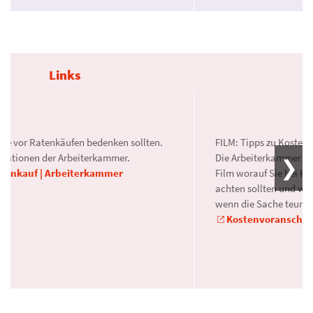
Links
Sie vor Ratenkäufen bedenken sollten.
FILM: Tipps zu Kosten
rmationen der Arbeiterkammer.
Die Arbeiterkammer in
tenkauf | Arbeiterkammer
Film worauf Sie bei K
achten sollten und we
wenn die Sache teurer 
Kostenvoranschlag 