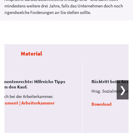
mindestens weitere drei Jahre, falls das Unternehmen doch noch
irgendwelche Forderungen an Sie stellen sollte.
Material
umentenrechte: Hilfreiche Tipps
Rücktritt beim Ausw
 um den Kauf.
Hrsg. Sozialministeri
tlich bei der Arbeiterkammer.
nsument | Arbeiterkammer
Download