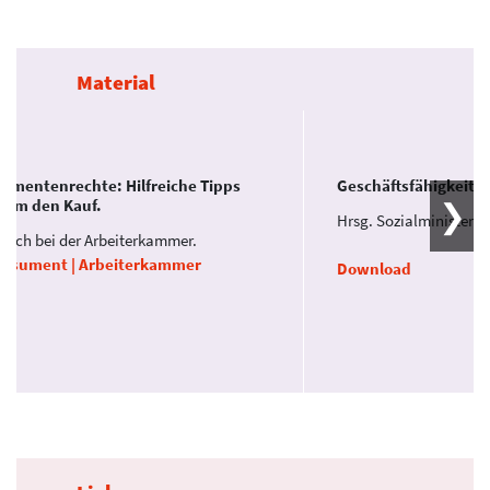
Material
umentenrechte: Hilfreiche Tipps
Geschäftsfähigkeit J
 um den Kauf.
Hrsg. Sozialministeri
tlich bei der Arbeiterkammer.
nsument | Arbeiterkammer
Download