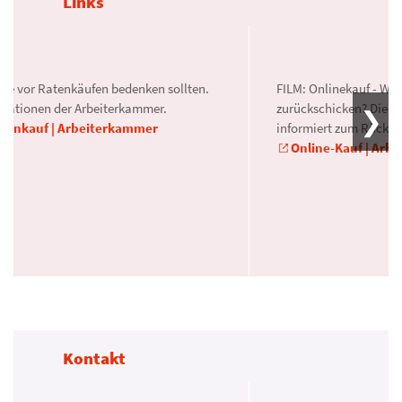
Links
Sie vor Ratenkäufen bedenken sollten.
FILM: Onlinekauf - Was
rmationen der Arbeiterkammer.
zurückschicken? Die 
tenkauf | Arbeiterkammer
informiert zum Rücktri
Online-Kauf | Arb
Kontakt