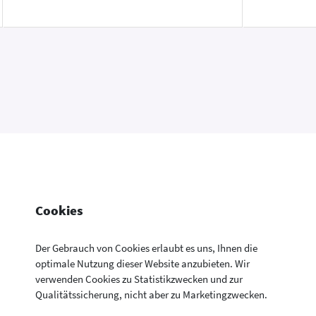
Cookies
Der Gebrauch von Cookies erlaubt es uns, Ihnen die
optimale Nutzung dieser Website anzubieten. Wir
verwenden Cookies zu Statistikzwecken und zur
Konsumentenfragen Newsletter
Newsletter
Kontakt
Datenschutzerklärung
Qualitätssicherung, nicht aber zu Marketingzwecken.
Aktuelle Neuigkeiten aus allen Bereichen der
Impressum
Drucken
Konsumentenfragen