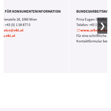
EIN FÜR KONSUMENTENINFORMATION
BUNDESARBEITSKA
 Wienzeile 18, 1060 Wien
Prinz Eugen-Straße 20
on: +43 (0) 1 58 877 0
Telefon: +43 1 50165-0
service@vki.at
www.arbeiterkam
w.vki.at
Für eine schriftliche A
Kontaktformular benu