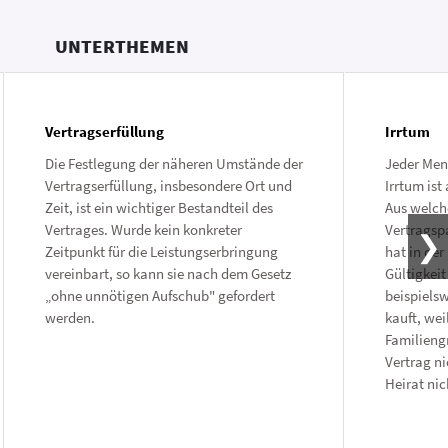
UNTERTHEMEN
Vertragserfüllung
Irrtum
Die Festlegung der näheren Umstände der
Jeder Mens
Vertragserfüllung, insbesondere Ort und
Irrtum ist
Zeit, ist ein wichtiger Bestandteil des
Aus welch
Vertrages. Wurde kein konkreter
Vertragsp
Zeitpunkt für die Leistungserbringung
hat in der
vereinbart, so kann sie nach dem Gesetz
Gültigkeit
„ohne unnötigen Aufschub" gefordert
beispiels
werden.
kauft, wei
Familieng
Vertrag ni
Heirat nic