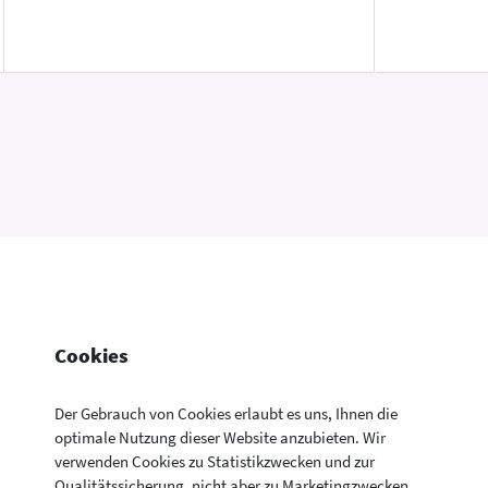
Cookies
Der Gebrauch von Cookies erlaubt es uns, Ihnen die
optimale Nutzung dieser Website anzubieten. Wir
verwenden Cookies zu Statistikzwecken und zur
Konsumentenfragen Newsletter
Newsletter
Kontakt
Datenschutzerklärung
Qualitätssicherung, nicht aber zu Marketingzwecken.