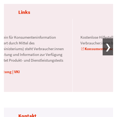
Links
Verein für Konsumenteninformation
Kostenlose Hilfestellu
rdert durch Mittel des
Verbraucher:innen bei
alministeriums) steht Verbraucher:innen
Konsumentenschutz
Beratung und Information zur Verfügung
ietet Produkt- und Dienstleistungstests
ratung | VKI
Kontakt