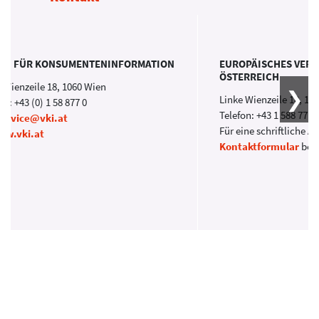
EIN FÜR KONSUMENTENINFORMATION
EUROPÄISCHES VER
ÖSTERREICH
 Wienzeile 18, 1060 Wien
Linke Wienzeile 18, 10
on: +43 (0) 1 58 877 0
Telefon: +43 1 588 77 0
service@vki.at
Für eine schriftliche A
w.vki.at
Kontaktformular
ben