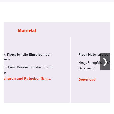
Material
nfo: Tipps für die Einreise nach
Flyer Maturareisen.
rreich
Hrsg. Europäisches V
ltlich beim Bundesministerium für
Österreich.
nzen.
oschüren und Ratgeber (bm...
Download