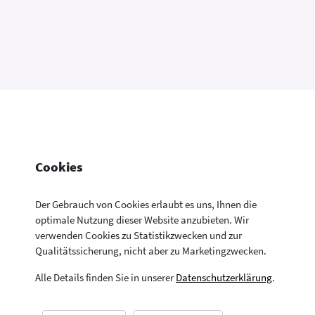
Cookies
Der Gebrauch von Cookies erlaubt es uns, Ihnen die
optimale Nutzung dieser Website anzubieten. Wir
verwenden Cookies zu Statistikzwecken und zur
Konsumentenfragen Newsletter
Newsletter
Kontakt
Datenschutzerklärung
Qualitätssicherung, nicht aber zu Marketingzwecken.
Aktuelle Neuigkeiten aus allen Bereichen der
Impressum
Drucken
Konsumentenfragen
Alle Details finden Sie in unserer
Datenschutzerklärung
.
© Sozialministerium – Bundesministerium für Arbeit, Soziales,
Gesundheit, Pflege und Konsumentenschutz