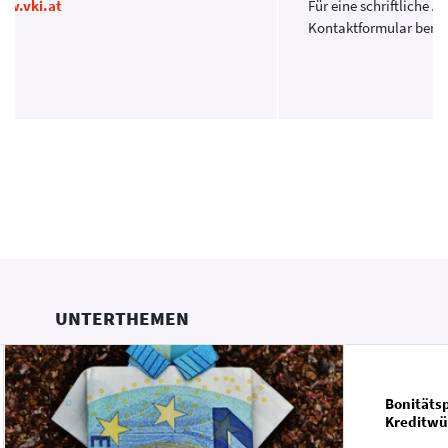
w.vki.at
Für eine schriftliche A
Kontaktformular benu
UNTERTHEMEN
Bonitäts
Kreditwü