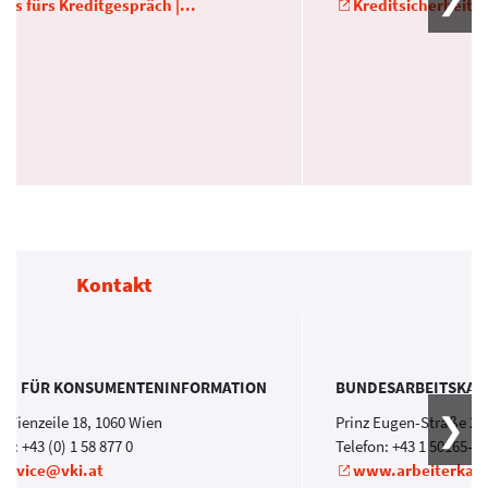
pps fürs Kreditgespräch |...
Kreditsicherheiten 
Kontakt
EIN FÜR KONSUMENTENINFORMATION
BUNDESARBEITSKA
 Wienzeile 18, 1060 Wien
Prinz Eugen-Straße 20
on: +43 (0) 1 58 877 0
Telefon: +43 1 50165-0
service@vki.at
www.arbeiterkam