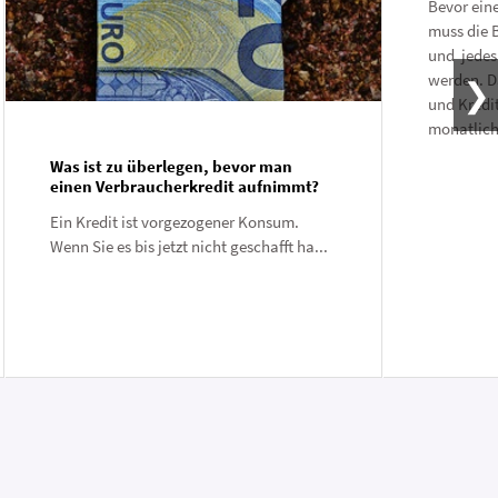
Bevor eine
muss die 
und jedes
werden. D
und Kredi
monatlic
Was ist zu überlegen, bevor man
einen Verbraucherkredit aufnimmt?
Ein Kredit ist vorgezogener Konsum.
Wenn Sie es bis jetzt nicht geschafft ha...