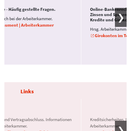
ite - Häufig gestellte Fragen.
Online-Bankenrechne
Zinsen und Spesen f
tlich bei der Arbeiterkammer.
Kredite und Girokon
nsument | Arbeiterkammer
Hrsg. Arbeiterkammer.
Girokonten im Test
Links
it und Vertragsabschluss. Informationen
Kreditsicherheiten. In
Arbeiterkammer.
Arbeiterkammer.