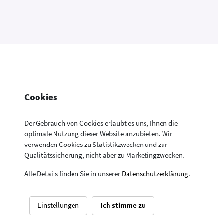
Cookies
Der Gebrauch von Cookies erlaubt es uns, Ihnen die
optimale Nutzung dieser Website anzubieten. Wir
verwenden Cookies zu Statistikzwecken und zur
Konsumentenfragen Newsletter
Newsletter
Kontakt
Datenschutzerklärung
Qualitätssicherung, nicht aber zu Marketingzwecken.
Aktuelle Neuigkeiten aus allen Bereichen der
Impressum
Drucken
Konsumentenfragen
Alle Details finden Sie in unserer
Datenschutzerklärung
.
© Sozialministerium – Bundesministerium für Arbeit, Soziales,
Gesundheit, Pflege und Konsumentenschutz
Einstellungen
Ich stimme zu