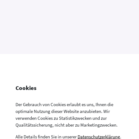
Cookies
Der Gebrauch von Cookies erlaubt es uns, Ihnen die
optimale Nutzung dieser Website anzubieten. Wir
verwenden Cookies zu Statistikzwecken und zur
Konsumentenfragen Newsletter
Newsletter
Kontakt
Datenschutzerklärung
Qualitätssicherung, nicht aber zu Marketingzwecken.
Aktuelle Neuigkeiten aus allen Bereichen der
Impressum
Drucken
Konsumentenfragen
Alle Details finden Sie in unserer
Datenschutzerklärung
.