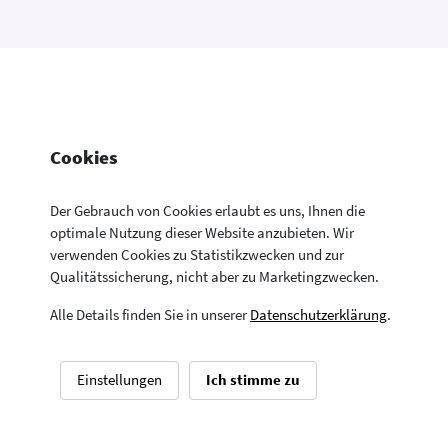
Cookies
Der Gebrauch von Cookies erlaubt es uns, Ihnen die
optimale Nutzung dieser Website anzubieten. Wir
verwenden Cookies zu Statistikzwecken und zur
Konsumentenfragen Newsletter
Newsletter
Kontakt
Datenschutzerklärung
Qualitätssicherung, nicht aber zu Marketingzwecken.
Aktuelle Neuigkeiten aus allen Bereichen der
Impressum
Drucken
Konsumentenfragen
Alle Details finden Sie in unserer
Datenschutzerklärung
.
© Sozialministerium – Bundesministerium für Arbeit, Soziales,
Gesundheit, Pflege und Konsumentenschutz
Einstellungen
Ich stimme zu
Newsletter abonnieren