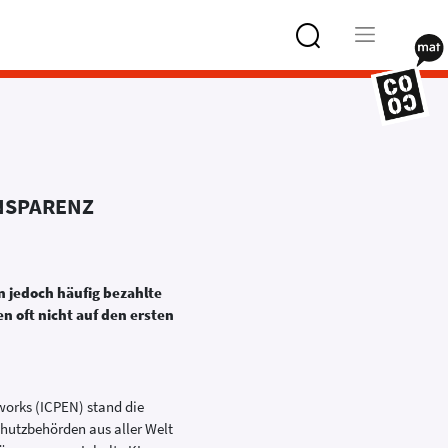
Type 2 or
more
characters
for results.
NSPARENZ
n jedoch häufig bezahlte
en oft nicht auf den ersten
works (ICPEN) stand die
chutzbehörden aus aller Welt