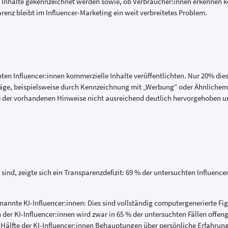
 Inhalte gekennzeichnet werden sowie, ob Verbraucher:innen erkennen k
renz bleibt im Influencer-Marketing ein weit verbreitetes Problem.
ten Influencer:innen kommerzielle Inhalte veröffentlichten. Nur 20% dies
räge, beispielsweise durch Kennzeichnung mit „Werbung“ oder Ähnlichem, 
 der vorhandenen Hinweise nicht ausreichend deutlich hervorgehoben u
 sind, zeigte sich ein Transparenzdefizit: 69 % der untersuchten Influence
nnte KI-Influencer:innen: Dies sind vollständig computergenerierte Figu
 der KI-Influencer:innen wird zwar in 65 % der untersuchten Fällen offeng
ie Hälfte der KI-Influencer:innen Behauptungen über persönliche Erfahrunge