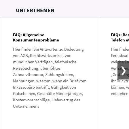
UNTERTHEMEN
FAQ: Allgemeine
FAQs: Bes
Konsumentenprobleme
Telefon e
Hier finden Sie Antworten zu Bedeutung
Hier find
von AGB, Rechtswirksamkeit von
Fernabsatz
mündlichen Verträgen, telefonische
welche Za
Reisebuchung, überhöhtes
Verhalten
Zahnarzthonorar, Zahlungsfristen,
„Gratisang
Mahnungen, was tun, wenn ein Brief vom
Ihr Rückt
Inkassobüro eintrifft, Gütligkeit von
können, w
Gutscheinen, Geschäfte Minderjähriger,
entstehen
Kostenvoranschläge, Lieferverzug des
Unternehmens