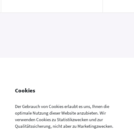
Cookies
Der Gebrauch von Cookies erlaubt es uns, Ihnen die
optimale Nutzung dieser Website anzubieten. Wir
verwenden Cookies zu Statistikzwecken und zur
Konsumentenfragen Newsletter
Newsletter
Kontakt
Datenschutzerklärung
Qualitätssicherung, nicht aber zu Marketingzwecken.
Aktuelle Neuigkeiten aus allen Bereichen der
Impressum
Drucken