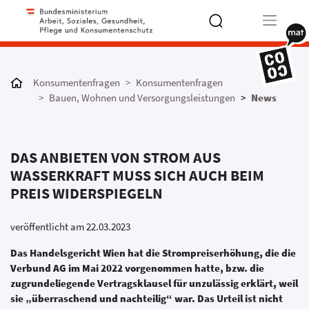
Type 2 or
more
Konsumentenfragen
Konsumentenfragen
characters
Bauen, Wohnen und Versorgungsleistungen
News
for results.
DAS ANBIETEN VON STROM AUS
WASSERKRAFT MUSS SICH AUCH BEIM
PREIS WIDERSPIEGELN
veröffentlicht am 22.03.2023
Das Handelsgericht Wien hat die Strompreiserhöhung, die die
Verbund AG im Mai 2022 vorgenommen hatte, bzw. die
zugrundeliegende Vertragsklausel für unzulässig erklärt, weil
sie „überraschend und nachteilig“ war. Das Urteil ist nicht