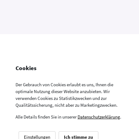
Cookies
Der Gebrauch von Cookies erlaubt es uns, Ihnen die
optimale Nutzung dieser Website anzubieten. Wir
verwenden Cookies zu Statistikzwecken und zur
Konsumentenfragen Newsletter
Newsletter
Kontakt
Datenschutzerklärung
Qualitätssicherung, nicht aber zu Marketingzwecken.
Aktuelle Neuigkeiten aus allen Bereichen der
Impressum
Drucken
Konsumentenfragen
Alle Details finden Sie in unserer
Datenschutzerklärung
.
© Sozialministerium – Bundesministerium für Arbeit, Soziales,
Gesundheit, Pflege und Konsumentenschutz
Einstellungen
Ich stimme zu