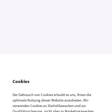
Cookies
Der Gebrauch von Cookies erlaubt es uns, Ihnen die
optimale Nutzung dieser Website anzubieten. Wir
verwenden Cookies zu Statistikzwecken und zur
Konsumentenfragen Newsletter
Newsletter
Kontakt
Datenschutzerklärung
Qualitätssicherung, nicht aber zu Marketingzwecken.