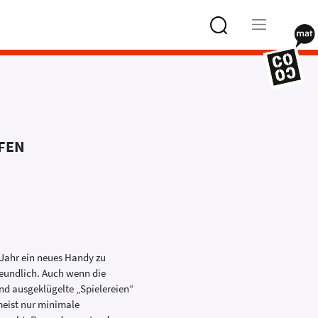
Type 2 or
more
characters
for results.
UFEN
 Jahr ein neues Handy zu
eundlich. Auch wenn die
nd ausgeklügelte „Spielereien“
meist nur minimale