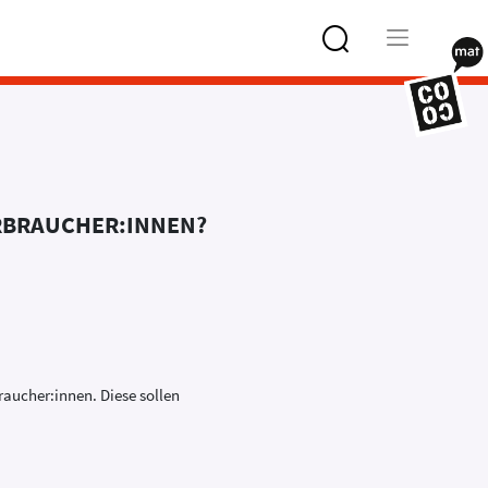
Type 2 or
more
characters
for results.
ERBRAUCHER:INNEN?
aucher:innen. Diese sollen