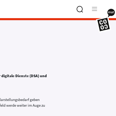
Type 2 or
more
characters
for results.
 digitale Dienste (DSA) und
larstellungsbedarf geben
feld werde weiter im Auge zu