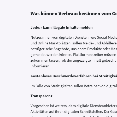
Was können Verbraucher:innen vom Ges
Jede:r kann illegale Inhalte melden
Nutzer:innen von digitalen Diensten, wie Social Me
und Online Marktplätzen, sollen Melde- und Abhilfever
betrügerische Angebote, unsichere Produkte oder Hassr
gemeldet werden können. Plattformbetreiber müssen d
zukommen lassen, ob der angezeigte Inhalt gelöscht w
informieren.
Kostenloses Beschwerdeverfahren bei Streitigke
Im Falle von Streitigkeiten sollen Betreiber von digi
Transparenz
Vorgesehen ist weiters, dass digitale Diensteanbieter
Aktivitäten auf ihren digitalen Schnittstellen. Der Ge