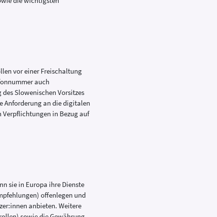
owie die wichtigsten
llen vor einer Freischaltung
lefonnummer auch
g des Slowenischen Vorsitzes
e Anforderung an die digitalen
n Verpflichtungen in Bezug auf
 sie in Europa ihre Dienste
empfehlungen) offenlegen und
zer:innen anbieten. Weitere
trollen) sowie die Gewährung