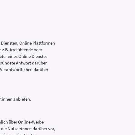
 Diensten, Online Plattformen
 z.B. irreführende oder
eter eines Online Dienstes
gründete Antwort darüber
t Verantwortlichen darüber
r:innen anbieten.
eßlich über Online-Werbe
r die Nutzer:innen darüber vor,