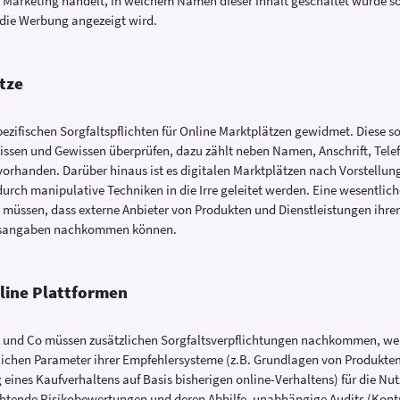
e Marketing handelt, in welchem Namen dieser Inhalt geschaltet wurde s
die Werbung angezeigt wird.
tze
pezifischen Sorgfaltspflichten für Online Marktplätzen gewidmet. Diese so
Wissen und Gewissen überprüfen, dazu zählt neben Namen, Anschrift, Te
rhanden. Darüber hinaus ist es digitalen Marktplätzen nach Vorstellun
urch manipulative Techniken in die Irre geleitet werden. Eine wesentlich
en müssen, dass externe Anbieter von Produkten und Dienstleistungen ihre
eitsangaben nachkommen können.
nline Plattformen
 und Co müssen zusätzlichen Sorgfaltsverpflichtungen nachkommen, wenn
tlichen Parameter ihrer Empfehlersysteme (z.B. Grundlagen von Produkt
eines Kaufverhaltens auf Basis bisherigen online-Verhaltens) für die Nut
ichtende Risikobewertungen und deren Abhilfe, unabhängige Audits (Kon