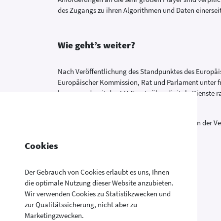
des Zugangs zu ihren Algorithmen und Daten einerseits
Wie geht’s weiter?
Nach Veröffentlichung des Standpunktes des Europäi
Europäischer Kommission, Rat und Parlament unter fr
kommen, damit das EU Gesetz über digitale Dienste r
kann.-
Das Sozialministerium bemüht sich seit Beginn der Ve
die Verbraucherrechte einsetzen!
Cookies
Der Gebrauch von Cookies erlaubt es uns, Ihnen
die optimale Nutzung dieser Website anzubieten.
Wir verwenden Cookies zu Statistikzwecken und
zur Qualitätssicherung, nicht aber zu
Marketingzwecken.