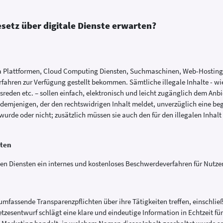
etz über digitale Dienste erwarten?
dia Plattformen, Cloud Computing Diensten, Suchmaschinen, Web-Hosting
fahren zur Verfügung gestellt bekommen. Sämtliche illegale Inhalte - wie
eden etc. – sollen einfach, elektronisch und leicht zugänglich dem Anbi
emjenigen, der den rechtswidrigen Inhalt meldet, unverzüglich eine be
urde oder nicht; zusätzlich müssen sie auch den für den illegalen Inhal
iten
talen Diensten ein internes und kostenloses Beschwerdeverfahren für Nutze
 umfassende Transparenzpflichten über ihre Tätigkeiten treffen, einschli
setzesentwurf schlägt eine klare und eindeutige Information in Echtzeit fü