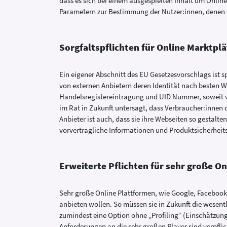
dass es sich bei einem ausgespielten Inhalt um Onlin
Parametern zur Bestimmung der Nutzer:innen, denen 
Sorgfaltspflichten für Online Marktplä
Ein eigener Abschnitt des EU Gesetzesvorschlags ist s
von externen Anbietern deren Identität nach besten 
Handelsregistereintragung und UID Nummer, soweit vo
im Rat in Zukunft untersagt, dass Verbraucher:innen d
Anbieter ist auch, dass sie ihre Webseiten so gestalt
vorvertragliche Informationen und Produktsicherh
Erweiterte Pflichten für sehr große O
Sehr große Online Plattformen, wie Google, Facebook
anbieten wollen. So müssen sie in Zukunft die wesen
zumindest eine Option ohne „Profiling“ (Einschätzung 
Anforderungen an die sehr großen Player sind verpfl